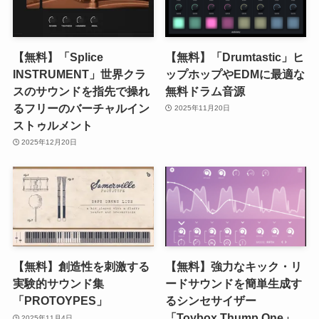
【無料】「Splice
【無料】「Drumtastic」ヒ
INSTRUMENT」世界クラ
ップホップやEDMに最適な
スのサウンドを指先で操れ
無料ドラム音源
るフリーのバーチャルイン
2025年11月20日
ストゥルメント
2025年12月20日
【無料】創造性を刺激する
【無料】強力なキック・リ
実験的サウンド集
ードサウンドを簡単生成す
「PROTOYPES」
るシンセサイザー
「Toybox Thump One」
2025年11月4日