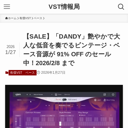
VST情報局
ホーム
有償VST
ベース
【SALE】「DANDY」艶やかで大
人な低音を奏でるビンテージ・ベ
2026
1/27
ース音源が 91% OFF のセール
中！2026/2/8 まで
2026年1月27日
有償VST
ベース