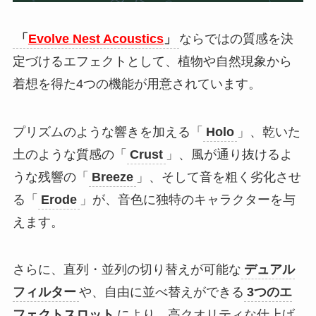
「
Evolve Nest Acoustics
」
ならではの質感を決
定づけるエフェクトとして、植物や自然現象から
着想を得た4つの機能が用意されています。
プリズムのような響きを加える「
Holo
」、乾いた
土のような質感の「
Crust
」、風が通り抜けるよ
うな残響の「
Breeze
」、そして音を粗く劣化させ
る「
Erode
」が、音色に独特のキャラクターを与
えます。
さらに、直列・並列の切り替えが可能な
デュアル
フィルター
や、自由に並べ替えができる
3つのエ
フェクトスロット
により、高クオリティな仕上げ