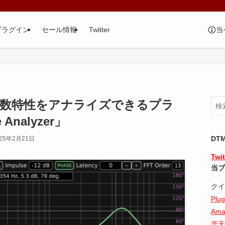
当
プラグイン
セール情報
Twitter
波数特性をアナライズできるプラ
Analyzer」
DT
025年2月21日
Twit
当ブ
クイ
Plug
Ama
楽天