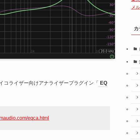
メル
カ
イコライザー向けアナライザープラグイン「
EQ
。
omaudio.com/eqca.html