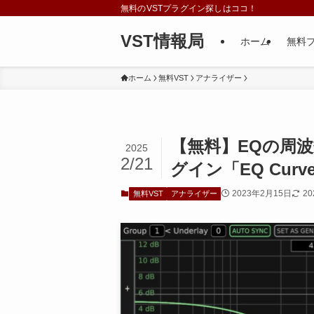
無料のVSTプラグイン探しはココ！
VST情報局
ホーム
無料
ホーム
無料VST
アナライザー
【無料】EQの周
2025
2/21
グイン「EQ Curve 
2023年2月15日
2
無料VST
アナライザー