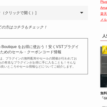
Plug
Ama
ク（クリックで開く）]
楽天
メル
が初めての方はコチラもチェック！
人
in Boutique をお得に使おう！安くVSTプラグイ
るためのセール・クーポンコード情報
tique では、プラグインの無料配布やセールの開催が行われてお
あの有名なプラグインがお得に手に入ることも！そんな
utique の良いところやセール情報などについてご紹介します。
無料
「G