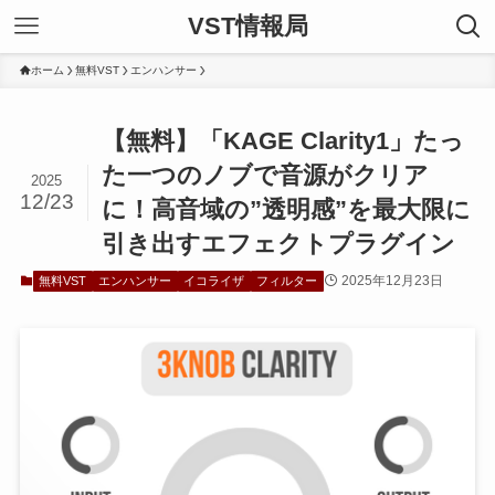
VST情報局
ホーム
無料VST
エンハンサー
【無料】「KAGE Clarity1」たっ
た一つのノブで音源がクリア
2025
12/23
に！高音域の”透明感”を最大限に
引き出すエフェクトプラグイン
2025年12月23日
無料VST
エンハンサー
イコライザ
フィルター