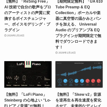
【無料】「ReSing Free」
【期間限定無料】「UA 610
AI 技術で自分の歌声をプロ
Tube Preamp & EQ
のアーティストの声質に変
Collection」ボーカルや楽
換するボイスチェンジャ
器に真空管の温かみとパン
ー、ボイスモデリング・プ
チを加える、 Universal
ラグイン
Audio のプリアンプ& EQ
プラグインが期間限定で無
2026年1月16日
料でダウンロードできま
す！
2026年1月14日
【無料】「LoFi Piano」
【無料】「Skew v2」音源
Steinberg の心地よい “Lo-
を逆再生＆再生速度を変化
Fi ピアノ音源”が無料！
させて、未来的なディレイ