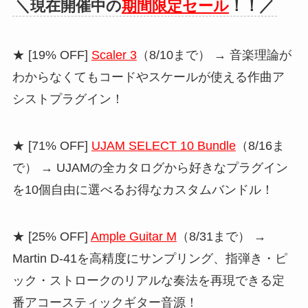
＼現在開催中の
期間限定セール
！！／
★ [19% OFF]
Scaler 3
（8/10まで） → 音楽理論が
わからなくてもコードやスケールが使える作曲ア
シストプラグイン！
★ [71% OFF]
UJAM SELECT 10 Bundle
（8/16ま
で） → UJAMの全カタログから好きなプラグイン
を10個自由に選べるお得なカスタムバンドル！
★ [25% OFF]
Ample Guitar M
（8/31まで） →
Martin D-41を高精度にサンプリング、指弾き・ピ
ック・ストロークのリアルな奏法を再現できる定
番アコースティックギター音源！