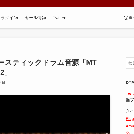
当
プラグイン
セール情報
Twitter
ースティックドラム音源「MT
 2」
DT
月4日
Twit
当ブ
クイ
Plug
Ama
楽天