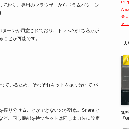
Plug
しており、専用のブラウザーからドラムパターン
Ama
す。
楽天
メル
ラムパターンが用意されており、ドラムの打ち込みが
ることが可能です。
人
されているため、それぞれキットを振り分けて
パ
振り分けることができないのが難点。Snare と
無料
Hi-Hat op. など、同じ機能を持つキットは同じ出力先に設定
「G